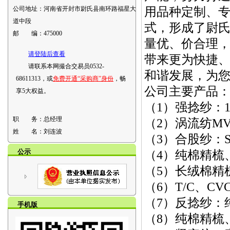
公司地址：
河南省开封市尉氏县南环路福星大
用品种定制、
道中段
式，形成了尉
邮 编：
475000
量优、价合理
请登陆后查看
带来更为快捷
请联系本网撮合交易员0532-
和谐发展，为
68611313，或
免费开通“采购商”身份
，畅
公司主要产品
享5大权益。
（1）强捻纱：10
职 务：
总经理
（2）涡流纺MVS
姓 名：
刘连波
（3）合股纱：SS捻
公示
（4）纯棉精梳、高
（5）长绒棉精梳倍捻
（6）T/C、CV
（7）反捻纱：
手机版
（8）纯棉精梳、