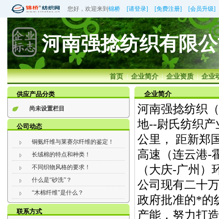
您好，欢迎来到
锦桥
[请登录]
[免费注册]
[会员升级]
河南强捻纺织有限公
首页
企业简介
企业资质
企业
|
|
|
供应产品分类
企业简介
河南强捻纺织
尚未设置栏目
地--尉氏纺织
公司动态
公里， 距新郑
铜氨纤维与莱赛尔纤维的鉴定！
高速（连云港-
长绒棉的特点和种类！
（大庆-广州）
不同织物风格的要求！
什么是“砂洗”？
公司现有二十万
“木棉纤维”是什么？
政府批准的*的
联系方式
产能，努力打