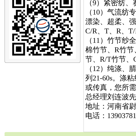
（9）紧密纺、赛
（10）气流纺专
漂染、超柔、强
C/R、T、R、T
（11）竹节纱
棉竹节、R竹节、
节、R/T竹节、
（12）纯涤、
列21-60s
或传真，您所
总经理刘连波
地址：河南省尉
电话：13903781