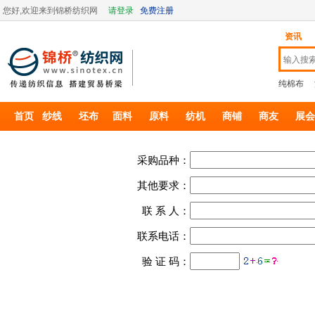
您好,欢迎来到锦桥纺织网
请登录
免费注册
资讯
纯棉布
首页
纱线
坯布
面料
原料
纺机
商铺
商友
展会
采购品种：
其他要求：
联 系 人：
联系电话：
验 证 码：