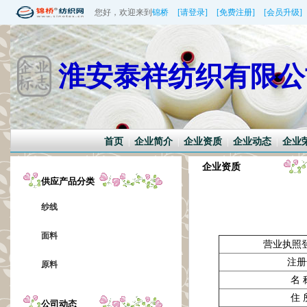
您好，欢迎来到
锦桥
[请登录]
[免费注册]
[会员升级]
淮安泰祥纺织有限公
首页
企业简介
企业资质
企业动态
企业
|
|
|
|
企业资质
供应产品分类
纱线
面料
营业执照
注册
原料
名 
住 
公司动态