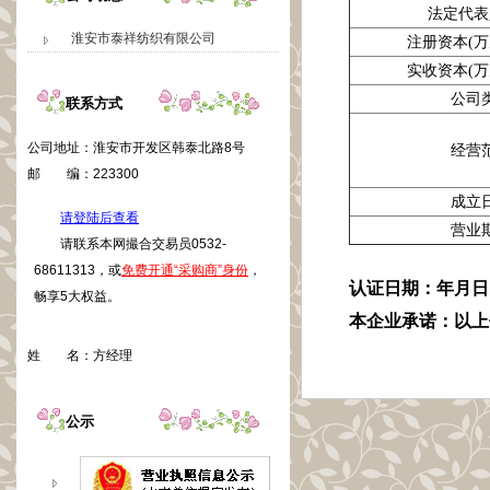
法定代表
淮安市泰祥纺织有限公司
注册资本(万
实收资本(万
公司
联系方式
公司地址：
淮安市开发区韩泰北路8号
经营
邮 编：
223300
成立
请登陆后查看
营业
请联系本网撮合交易员0532-
68611313，或
免费开通“采购商”身份
，
认证日期：年月日
畅享5大权益。
本企业承诺：以上
姓 名：
方经理
公示