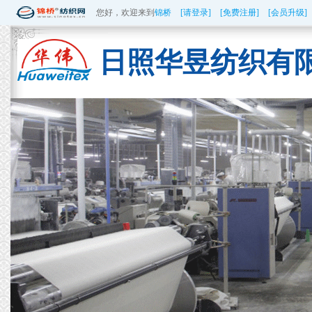
您好，欢迎来到
锦桥
[请登录]
[免费注册]
[会员升级]
日照华昱纺织有