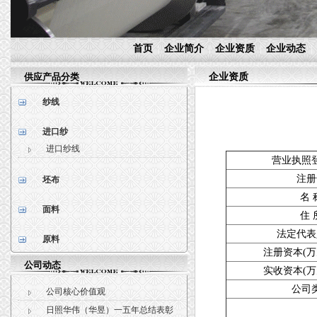
首页
企业简介
企业资质
企业动态
|
|
|
|
供应产品分类
企业资质
纱线
进口纱
进口纱线
营业执照
注册
坯布
名 
面料
住 
法定代表
原料
注册资本(万
公司动态
实收资本(万
公司
公司核心价值观
日照华伟（华昱）一五年总结表彰