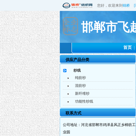
您好，欢迎来到
锦桥
邯郸市飞
首页
|
供应产品分类
纱线
纯纺纱
混纺纱
新纤维纱
功能性纱线
联系方式
公司地址：
河北省邯郸市鸡泽县风正乡棉纺工
业园