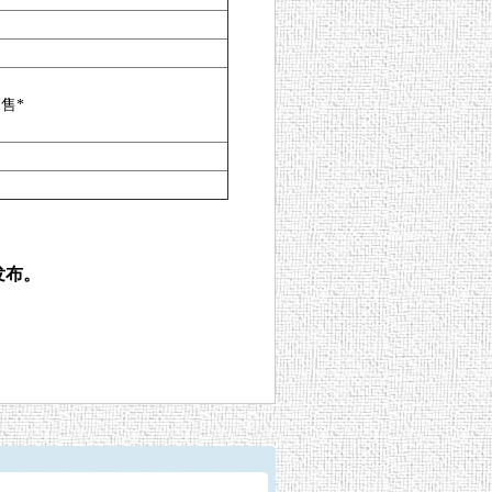
售*
发布。