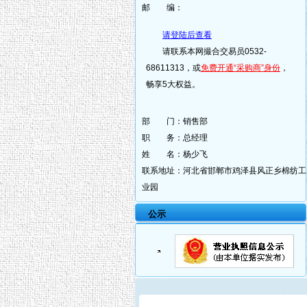
邮 编：
请登陆后查看
请联系本网撮合交易员0532-
68611313，或
免费开通“采购商”身份
，
畅享5大权益。
部 门：
销售部
职 务：
总经理
姓 名：
杨少飞
联系地址：
河北省邯郸市鸡泽县风正乡棉纺工
业园
公示