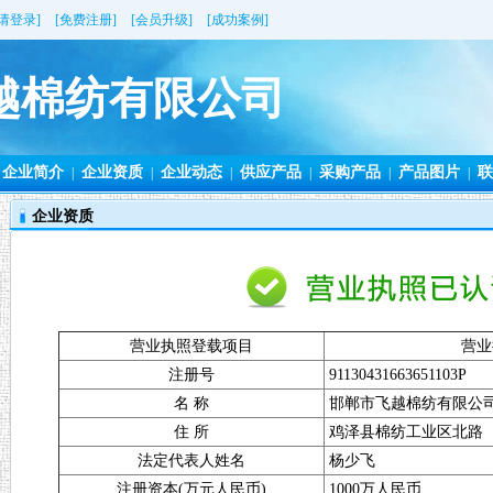
[请登录]
[免费注册]
[会员升级]
[成功案例]
越棉纺有限公司
企业简介
企业资质
企业动态
供应产品
采购产品
产品图片
联
|
|
|
|
|
|
企业资质
营业执照登载项目
营业
注册号
91130431663651103P
名 称
邯郸市飞越棉纺有限公
住 所
鸡泽县棉纺工业区北路
法定代表人姓名
杨少飞
注册资本(万元人民币)
1000万人民币