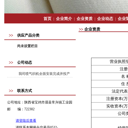
首页
企业简介
企业资质
企业动态
企业
|
|
|
|
企业资质
供应产品分类
尚未设置栏目
营业执照
公司动态
注册
我司喷气织机全面安装完成并投产
名 
住 
联系方式
法定代表
注册资本(万
公司地址：
陕西省宝鸡市眉县常兴镇工业园
实收资本(万
邮 编：
722302
公司
请登陆后查看
请联系本网撮合交易员0532-