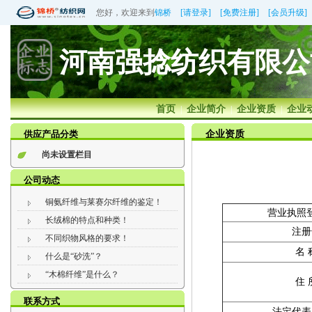
您好，欢迎来到
锦桥
[请登录]
[免费注册]
[会员升级]
河南强捻纺织有限公
首页
企业简介
企业资质
企业
|
|
|
供应产品分类
企业资质
尚未设置栏目
公司动态
铜氨纤维与莱赛尔纤维的鉴定！
营业执照
长绒棉的特点和种类！
注册
不同织物风格的要求！
名 
什么是“砂洗”？
“木棉纤维”是什么？
住 
联系方式
法定代表