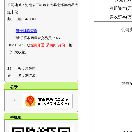
公司地址：
河南省开封市尉氏县南环路福星大
注册资本(万
道中段
实收资本(万
邮 编：
475000
公司
请登陆后查看
请联系本网撮合交易员0532-
68611313，或
免费开通“采购商”身份
，畅
享5大权益。
职 务：
总经理
姓 名：
刘连波
经营
公示
手机版