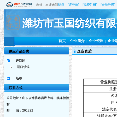
您好，欢迎来到
锦桥
[请登录]
[免费注册]
[会员升级]
潍坊市玉国纺织有限
首页
企业简介
企业资质
企业
|
|
|
供应产品分类
企业资质
进口纱
进口纱线
坯布
营业执照
联系方式
注册
名 
公司地址：
山东省潍坊市昌邑市岞山镇东惺惺
住 
村
法定代表
邮 编：
261322
注册资本(万