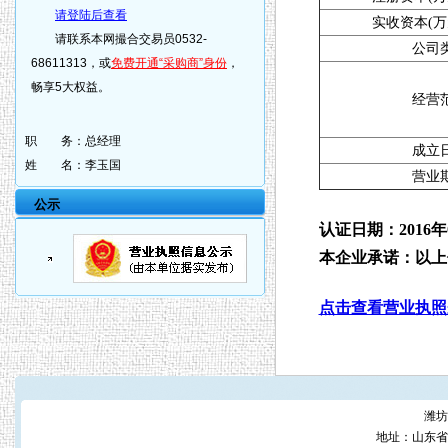
请登陆后查看
实收资本(万
请联系本网撮合交易员0532-
公司
68611313，或
免费开通“采购商”身份
，
畅享5大权益。
经营
职 务：
总经理
成立
姓 名：
李玉国
营业
公示
认证日期：2016年
本企业承诺：以上
点击查看营业执照
潍坊
地址：山东省