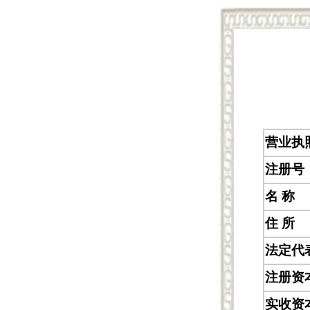
营业执
注册号
名 称
住 所
法定代
注册资
实收资