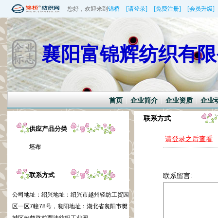
您好，欢迎来到
锦桥
[请登录]
[免费注册]
[会员升级]
襄阳富锦辉纺织有限
首页
企业简介
企业资质
企业
|
|
|
联系方式
供应产品分类
请登录之后查看
坯布
联系方式
联系留言:
公司地址：
绍兴地址：绍兴市越州轻纺工贸园
区一区7幢78号，襄阳地址：湖北省襄阳市樊