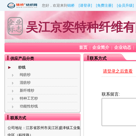
您好，欢迎来到
锦桥
[请登录]
[免费注册]
[会员升级]
吴江京奕特种纤维有
首页
企业简介
企业动态
|
|
|
供应产品分类
联系方式
纱线
请登录之后查看
纯纺纱
混纺纱
新纤维纱
联系留言:
特种工艺纱
功能性纱线
联系方式
公司地址：
江苏省苏州市吴江区盛泽镇工业集
中区（科技路）