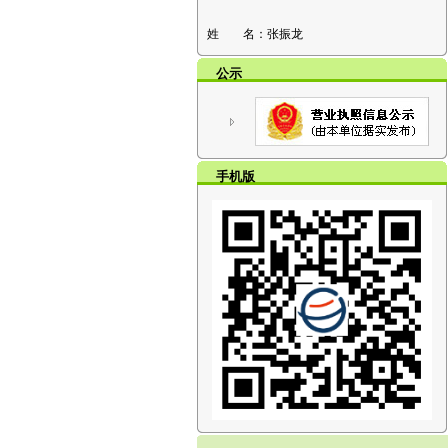
姓 名：
张振龙
公示
手机版