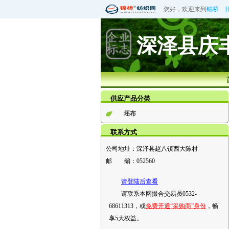
您好，欢迎来到
锦桥
深泽县庆
供应产品分类
坯布
联系方式
公司地址：
深泽县赵八镇西大陈村
邮 编：
052560
请登陆后查看
请联系本网撮合交易员0532-
68611313，或
免费开通“采购商”身份
，畅
享5大权益。