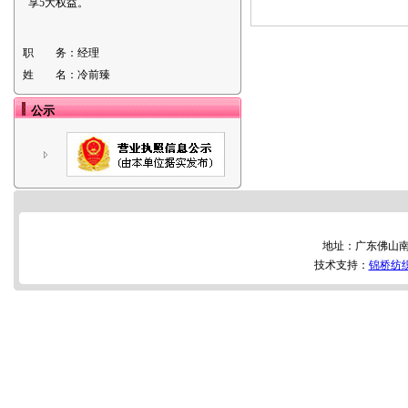
享5大权益。
职 务：
经理
姓 名：
冷前臻
公示
地址：广东佛山南
技术支持：
锦桥纺