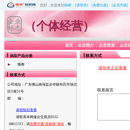
您好，欢迎来到
锦桥
[请登录]
[免费注册]
[会员升级]
（个体经营）
首页
企业简介
企业资质
企业
|
|
|
供应产品分类
联系方式
坯布
请登录之后查看
联系方式
公司地址：
广东佛山南海盐步华丽布匹市场北
联系留言:
区O座51号
邮 编：
请登陆后查看
请联系本网撮合交易员0532-
68611313，或
免费开通“采购商”身份
，畅