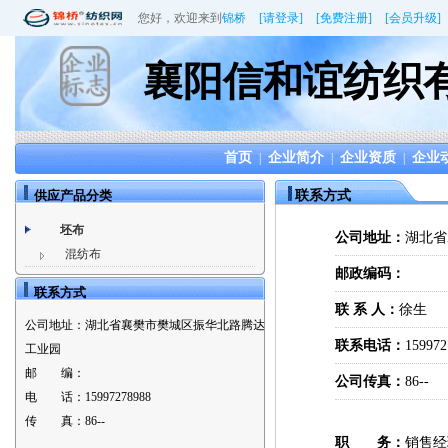
您好，欢迎来到
锦桥
[请登录]
[免费注册]
[会员升级]
襄阳信和谊纺织
首页
企业简介
企业资质
企业
|
|
|
供应产品分类
联系方式
坯布
公司地址：
湖北省
混纺布
邮政编码：
联系方式
联 系 人：
徐生
公司地址：
湖北省襄樊市樊城区振华北路腾达
联系电话：
159972
工业园
邮 编：
公司传真：
86--
电 话：
15997278988
传 真：
86--
职 务：
销售经