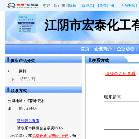
您好，欢迎来到
锦桥
[请登录]
[免费注册]
[会员升级]
江阴市宏泰化工
首页
企业简介
企业动态
|
|
|
供应产品分类
联系方式
原料
请登录之后查看
纺织助剂
联系方式
联系留言:
公司地址：
江阴市云村
邮 编：
214437
请登陆后查看
请联系本网撮合交易员0532-
68611313，或
免费开通“采购商”身份
，畅