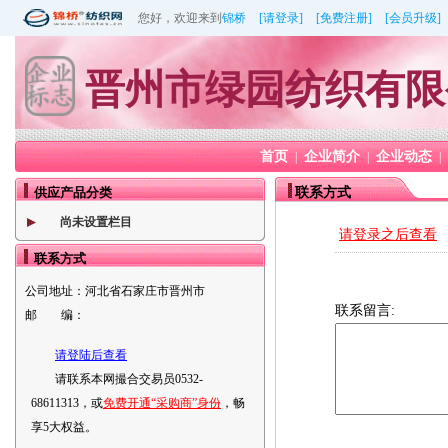
您好，欢迎来到
锦桥
[请登录]
[免费注册]
[会员升级]
晋州市绿园纺织有限
首页
企业简介
企业动态
|
|
|
供应产品分类
联系方式
尚未设置栏目
请登录之后查看
联系方式
公司地址：
河北省石家庄市晋州市
联系留言:
邮 编：
请登陆后查看
请联系本网撮合交易员0532-
68611313，或
免费开通“采购商”身份
，畅
享5大权益。