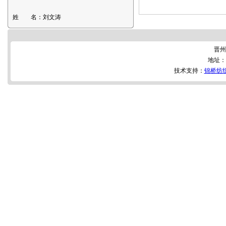
姓 名：
刘文涛
晋州
地址：
技术支持：
锦桥纺