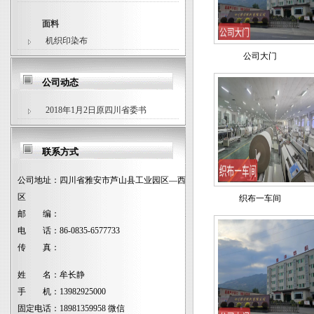
面料
机织印染布
公司大门
公司动态
2018年1月2日原四川省委书
联系方式
公司地址：
四川省雅安市芦山县工业园区—西
区
织布一车间
邮 编：
电 话：
86-0835-6577733
传 真：
姓 名：
牟长静
手 机：
13982925000
固定电话：
18981359958 微信