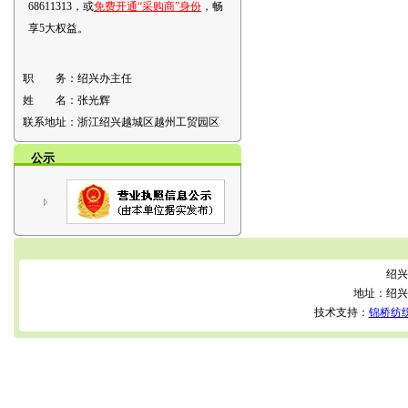
68611313，或
免费开通“采购商”身份
，畅
享5大权益。
职 务：
绍兴办主任
姓 名：
张光辉
联系地址：
浙江绍兴越城区越州工贸园区
公示
绍兴
地址：绍兴
技术支持：
锦桥纺