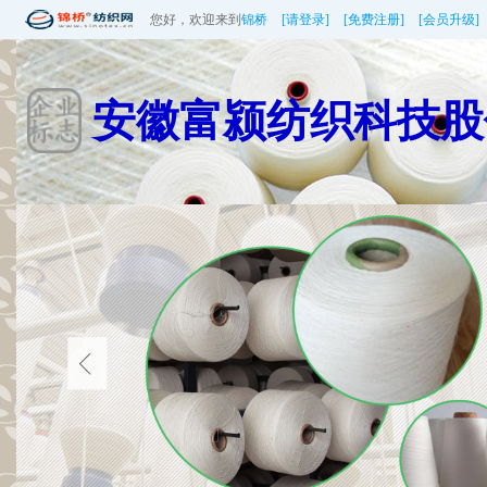
您好，欢迎来到
锦桥
[请登录]
[免费注册]
[会员升级]
安徽富颍纺织科技股