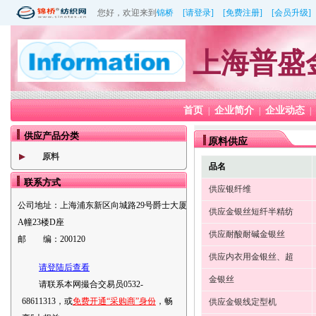
您好，欢迎来到
锦桥
[请登录]
[免费注册]
[会员升级]
上海普盛
首页
企业简介
企业动态
|
|
|
供应产品分类
原料供应
原料
品名
联系方式
供应银纤维
公司地址：
上海浦东新区向城路29号爵士大厦
供应金银丝短纤半精纺
A幢23楼D座
供应耐酸耐碱金银丝
邮 编：
200120
供应内衣用金银丝、超
请登陆后查看
金银丝
请联系本网撮合交易员0532-
68611313，或
免费开通“采购商”身份
，畅
供应金银线定型机