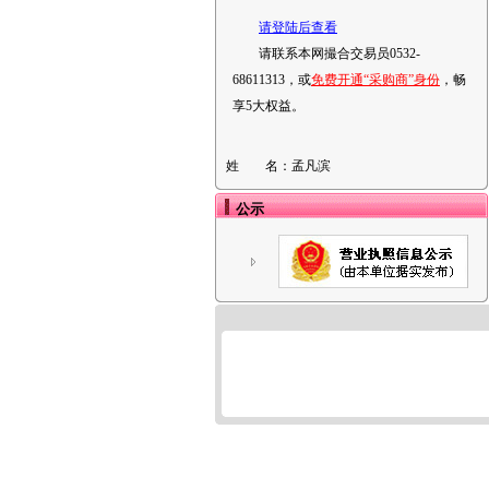
请登陆后查看
请联系本网撮合交易员0532-
68611313，或
免费开通“采购商”身份
，畅
享5大权益。
姓 名：
孟凡滨
公示