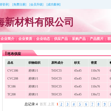
[请登录]
[免费注册]
[会员升级]
[成功案例]
海新材料有限公司
企业简介
企业资质
企业动态
供应产品
采购产品
产品图片
联
|
|
|
|
|
|
坯布供应
品名
织物组织
原料成分
纱支
密度
CVC186
府绸1/1
T45/C55
45x45
110x76
CVC208
府绸1/1
T45/C55
45x45
136x72
TC186
府绸1/1
T65/C35
45x45
110x76
TC208
府绸1/1
T65/C35
45x45
136x72
总记录:4
首页 上页
1
2
3
4
5
6
7
8
9