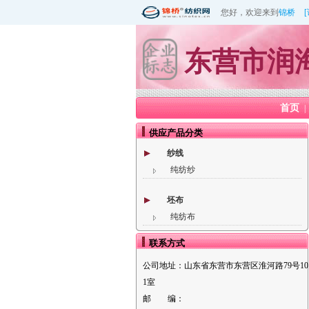
您好，欢迎来到
锦桥
东营市润
首页
|
供应产品分类
纱线
纯纺纱
坯布
纯纺布
联系方式
公司地址：
山东省东营市东营区淮河路79号10
1室
邮 编：