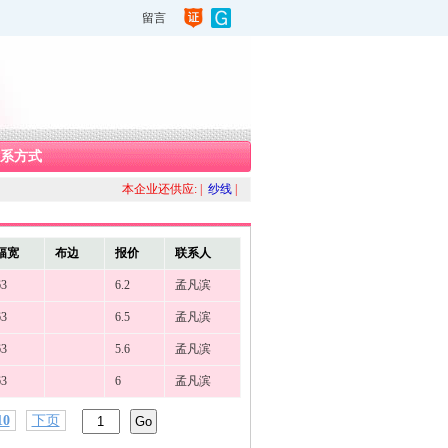
留言
系方式
本企业还供应: |
纱线
|
幅宽
布边
报价
联系人
63
6.2
孟凡滨
63
6.5
孟凡滨
63
5.6
孟凡滨
63
6
孟凡滨
10
下页