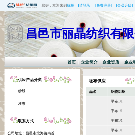
您好，欢迎来到
锦桥
[请登录]
[免费注册]
[会员升级]
昌邑市丽晶纺织有限
首页
企业简介
企业资质
企业
|
|
|
供应产品分类
坯布供应
纱线
品名
织物组织
平布1/1
坯布
平布1/1
平布1/1
联系方式
平布1/1
公司地址：
昌邑市北海路南首