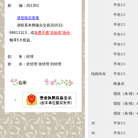
平布1/1
邮 编：
261301
平布1/1
请登陆后查看
平布1/1
请联系本网撮合交易员0532-
68611313，或
免费开通“采购商”身份
，
平布1/1
畅享5大权益。
平布1/1
平布1/1
职 务：
经理
姓 名：
史经理 张经理 刘经理
平布1/1
纯棉坯布
平布1/1
公示
蜂巢布
缎纹（条/格）4
缎纹（条/格）4
缎纹（条/格）4
30
平布1/1
30
平布1/1