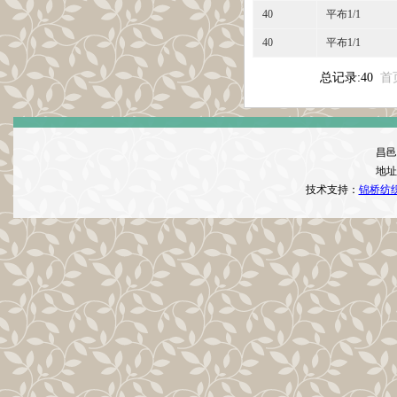
40
平布1/1
40
平布1/1
总记录:40
首
昌邑
地址
技术支持：
锦桥纺