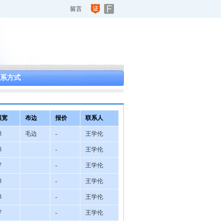
留言
系方式
幅宽
布边
报价
联系人
3
毛边
-
王学伦
3
-
王学伦
7
-
王学伦
3
-
王学伦
3
-
王学伦
7
-
王学伦