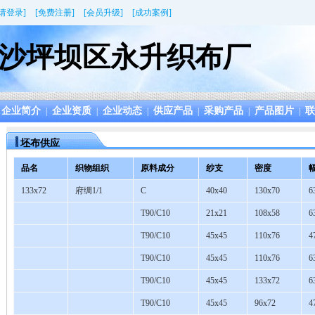
[请登录]
[免费注册]
[会员升级]
[成功案例]
沙坪坝区永升织布厂
企业简介
企业资质
企业动态
供应产品
采购产品
产品图片
联
|
|
|
|
|
|
坯布供应
品名
织物组织
原料成分
纱支
密度
133x72
府绸1/1
C
40x40
130x70
6
T90/C10
21x21
108x58
6
T90/C10
45x45
110x76
4
T90/C10
45x45
110x76
6
T90/C10
45x45
133x72
6
T90/C10
45x45
96x72
4