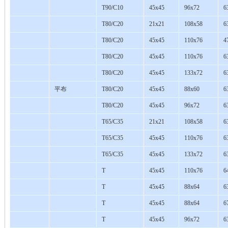
T90/C10
45x45
96x72
6
T80/C20
21x21
108x58
6
T80/C20
45x45
110x76
4
T80/C20
45x45
110x76
6
T80/C20
45x45
133x72
6
平布
T80/C20
45x45
88x60
6
T80/C20
45x45
96x72
6
T65/C35
21x21
108x58
6
T65/C35
45x45
110x76
6
T65/C35
45x45
133x72
6
T
45x45
110x76
6
T
45x45
88x64
6
T
45x45
88x64
6
T
45x45
96x72
6