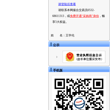
请登陆后查看
请联系本网撮合交易员0532-
68611313，或
免费开通“采购商”身份
，畅
享5大权益。
姓 名：
王学伦
公示
手机版