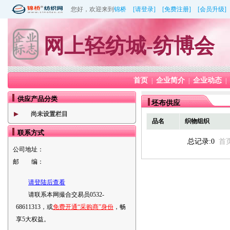
您好，欢迎来到
锦桥
[请登录]
[免费注册]
[会员升级]
网上轻纺城-纺博会
首页
企业简介
企业动态
|
|
|
供应产品分类
坯布供应
尚未设置栏目
品名
织物组织
联系方式
总记录:0
首
公司地址：
邮 编：
请登陆后查看
请联系本网撮合交易员0532-
68611313，或
免费开通“采购商”身份
，畅
享5大权益。