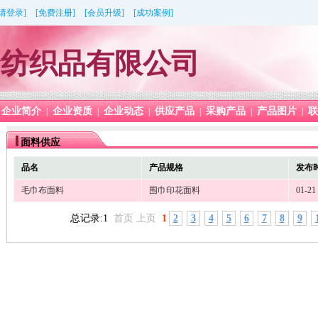
[请登录]
[免费注册]
[会员升级]
[成功案例]
合纺织品有限公司
企业简介
企业资质
企业动态
供应产品
采购产品
产品图片
联
|
|
|
|
|
|
面料供应
品名
产品规格
发布
毛巾布面料
围巾印花面料
01-21
总记录:1
首页 上页
1
2
3
4
5
6
7
8
9