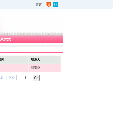
留言
系方式
时间
联系人
晁嘉圣
10
下页