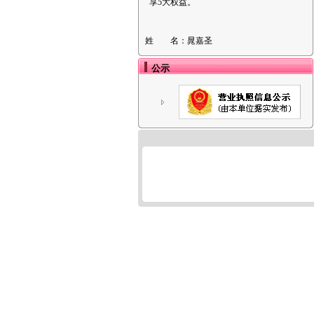
享5大权益。
姓 名：
晁嘉圣
公示