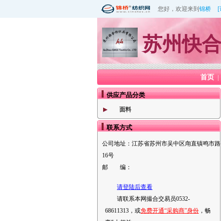
您好，欢迎来到
锦桥
苏州快
首页
|
供应产品分类
面料
联系方式
公司地址：
江苏省苏州市吴中区甪直镇鸣市路
16号
邮 编：
请登陆后查看
请联系本网撮合交易员0532-
68611313，或
免费开通“采购商”身份
，畅