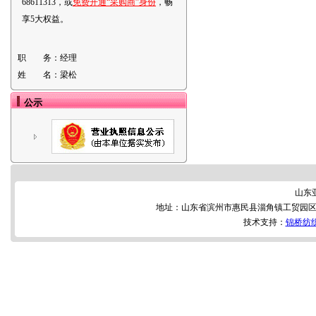
68611313，或
免费开通“采购商”身份
，畅
享5大权益。
职 务：
经理
姓 名：
梁松
公示
山东
地址：山东省滨州市惠民县淄角镇工贸园区 
技术支持：
锦桥纺