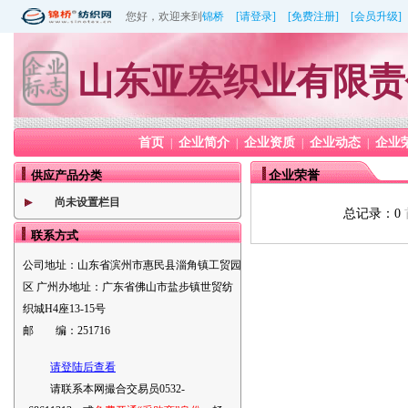
您好，欢迎来到
锦桥
[请登录]
[免费注册]
[会员升级]
山东亚宏织业有限责
首页
企业简介
企业资质
企业动态
企业
|
|
|
|
供应产品分类
企业荣誉
尚未设置栏目
总记录：0
联系方式
公司地址：
山东省滨州市惠民县淄角镇工贸园
区 广州办地址：广东省佛山市盐步镇世贸纺
织城H4座13-15号
邮 编：
251716
请登陆后查看
请联系本网撮合交易员0532-