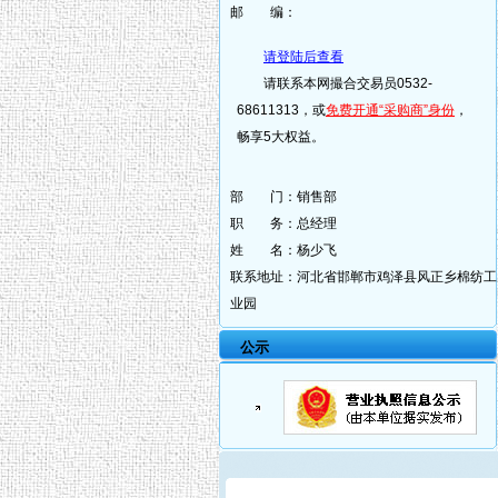
邮 编：
请登陆后查看
请联系本网撮合交易员0532-
68611313，或
免费开通“采购商”身份
，
畅享5大权益。
部 门：
销售部
职 务：
总经理
姓 名：
杨少飞
联系地址：
河北省邯郸市鸡泽县风正乡棉纺工
业园
公示