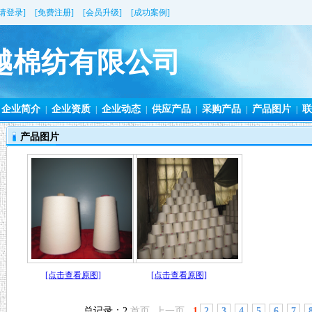
[请登录]
[免费注册]
[会员升级]
[成功案例]
越棉纺有限公司
企业简介
企业资质
企业动态
供应产品
采购产品
产品图片
联
|
|
|
|
|
|
产品图片
[点击查看原图]
[点击查看原图]
总记录：2
首页 上一页
1
2
3
4
5
6
7