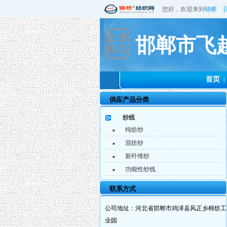
您好，欢迎来到
锦桥
邯郸市飞
首页
|
供应产品分类
纱线
纯纺纱
混纺纱
新纤维纱
功能性纱线
联系方式
公司地址：
河北省邯郸市鸡泽县风正乡棉纺工
业园