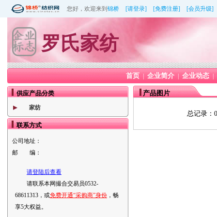
您好，欢迎来到
锦桥
[请登录]
[免费注册]
[会员升级]
罗氏家纺
首页
企业简介
企业动态
|
|
|
供应产品分类
产品图片
家纺
总记录：
联系方式
公司地址：
邮 编：
请登陆后查看
请联系本网撮合交易员0532-
68611313，或
免费开通“采购商”身份
，畅
享5大权益。