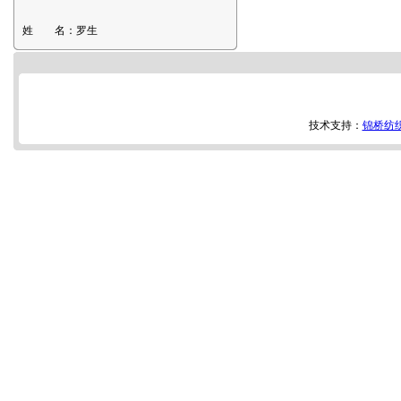
姓 名：
罗生
技术支持：
锦桥纺