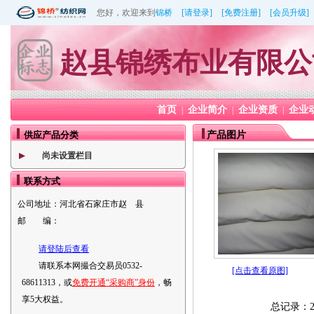
您好，欢迎来到
锦桥
[请登录]
[免费注册]
[会员升级]
赵县锦绣布业有限公
首页
企业简介
企业资质
企业
|
|
|
供应产品分类
产品图片
尚未设置栏目
联系方式
公司地址：
河北省石家庄市赵 县
邮 编：
请登陆后查看
请联系本网撮合交易员0532-
[点击查看原图]
68611313，或
免费开通“采购商”身份
，畅
享5大权益。
总记录：