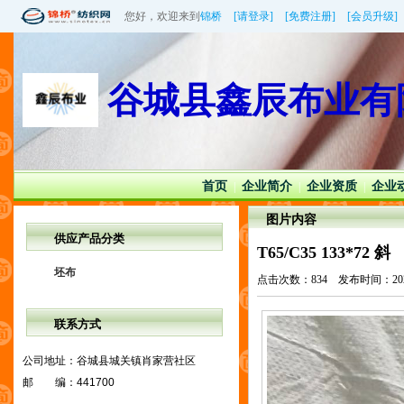
您好，欢迎来到
锦桥
[请登录]
[免费注册]
[会员升级]
谷城县鑫辰布业有
首页
企业简介
企业资质
企业
|
|
|
图片内容
供应产品分类
T65/C35 133*72 斜
坯布
点击次数：834 发布时间：2022/4/
联系方式
公司地址：
谷城县城关镇肖家营社区
邮 编：
441700