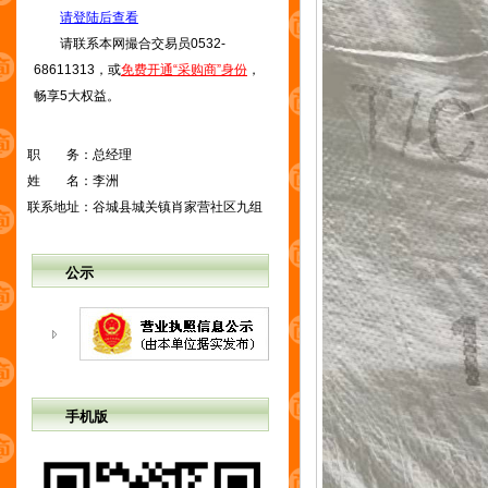
请登陆后查看
请联系本网撮合交易员0532-
68611313，或
免费开通“采购商”身份
，
畅享5大权益。
职 务：
总经理
姓 名：
李洲
联系地址：
谷城县城关镇肖家营社区九组
公示
手机版