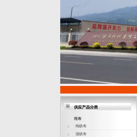
供应产品分类
坯布
纯纺布
混纺布