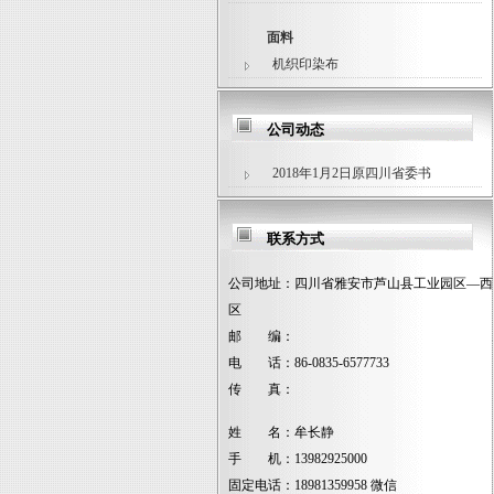
面料
机织印染布
公司动态
2018年1月2日原四川省委书
联系方式
公司地址：
四川省雅安市芦山县工业园区—西
区
邮 编：
电 话：
86-0835-6577733
传 真：
姓 名：
牟长静
手 机：
13982925000
固定电话：
18981359958 微信