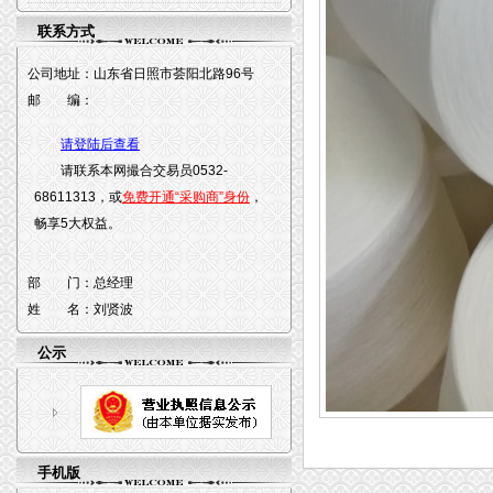
联系方式
公司地址：
山东省日照市荟阳北路96号
邮 编：
请登陆后查看
请联系本网撮合交易员0532-
68611313，或
免费开通“采购商”身份
，
畅享5大权益。
部 门：
总经理
姓 名：
刘贤波
公示
手机版