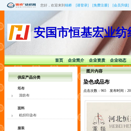
您好，欢迎来到
锦桥
[请登录]
[免费注册]
[会员升级]
安国市恒基宏业纺
首页
企业简介
企业资质
企业动态
|
|
|
|
图片内容
供应产品分类
染色成品布
坯布
点击次数：965 发布时间：2021/11
混纺布
面料
机织印染布
服装