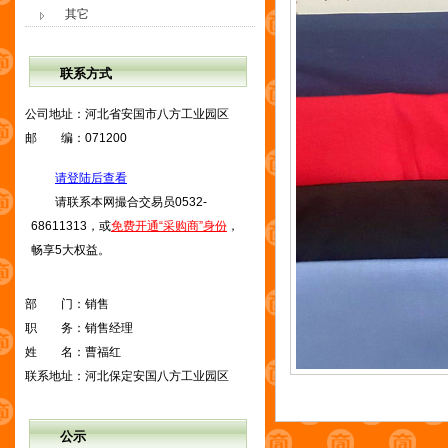
其它
联系方式
公司地址：
河北省安国市八方工业园区
邮 编：
071200
请登陆后查看
请联系本网撮合交易员0532-
68611313，或
免费开通“采购商”身份
，
畅享5大权益。
部 门：
销售
职 务：
销售经理
姓 名：
曹福红
联系地址：
河北保定安国八方工业园区
公示