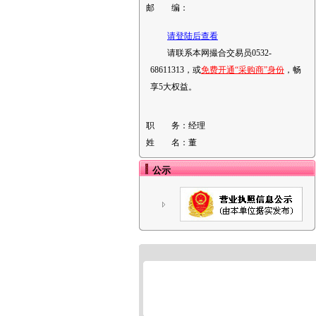
邮 编：
请登陆后查看
请联系本网撮合交易员0532-
68611313，或
免费开通“采购商”身份
，畅
享5大权益。
职 务：
经理
姓 名：
董
公示