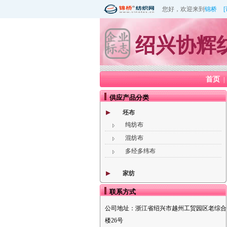
您好，欢迎来到
锦桥
绍兴协辉
首页
|
供应产品分类
坯布
纯纺布
混纺布
多经多纬布
家纺
联系方式
公司地址：
浙江省绍兴市越州工贸园区老综合
楼26号