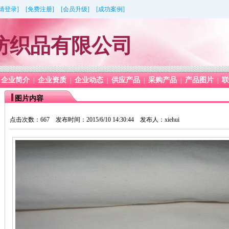
[请登录]
[免费注册]
[会员升级]
[成功案例]
纺织品有限公司
企业简介
企业资质
企业动态
供应产品
采购产品
产品图片
联
|
|
|
|
|
|
图片内容
点击次数：667 发布时间：2015/6/10 14:30:44 发布人：xiehui