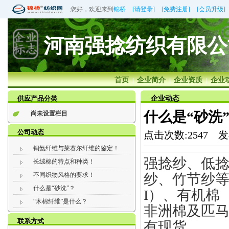
您好，欢迎来到
锦桥
[请登录]
[免费注册]
[会员升级]
河南强捻纺织有限公
首页
企业简介
企业资质
企业
|
|
|
供应产品分类
企业动态
什么是“砂洗
尚未设置栏目
公司动态
点击次数:2547 
铜氨纤维与莱赛尔纤维的鉴定！
强捻纱、低
长绒棉的特点和种类！
不同织物风格的要求！
纱、竹节纱等
什么是“砂洗”？
I）、有机棉（
“木棉纤维”是什么？
非洲棉及匹
联系方式
有现货。