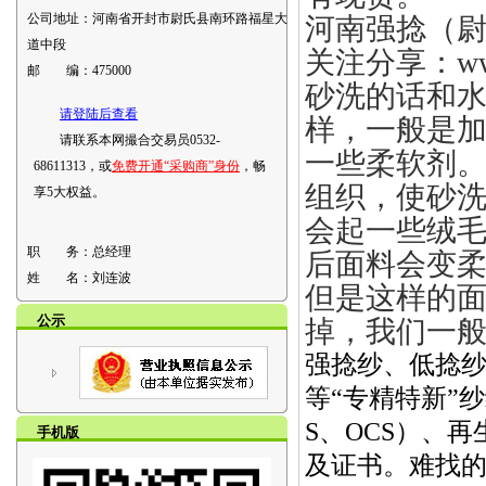
公司地址：
河南省开封市尉氏县南环路福星大
河南强捻（尉氏
道中段
关注分享：www.
邮 编：
475000
砂洗的话和
请登陆后查看
样，一
般是
请联系本网撮合交易员0532-
一些柔软剂
68611313，或
免费开通“采购商”身份
，畅
组织，使砂
享5大权益。
会起一些绒
职 务：
总经理
后面料会变
姓 名：
刘连波
但是这样的
公示
掉，我们一
强捻纱、低捻
等“专精特新”
S、OCS）、
手机版
及证书。难找