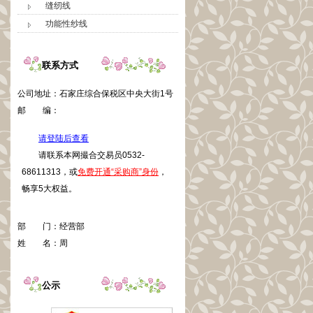
缝纫线
功能性纱线
联系方式
公司地址：
石家庄综合保税区中央大街1号
邮 编：
请登陆后查看
请联系本网撮合交易员0532-
68611313，或
免费开通“采购商”身份
，
畅享5大权益。
部 门：
经营部
姓 名：
周
公示