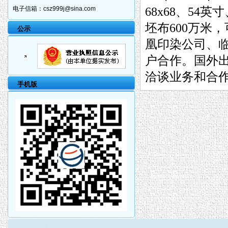
电子信箱：
csz999j@sina.com
68x68、54
坯布600万米
公示
凰印染公司、
户合作。国外
洽谈业务和合作事宜
手机版