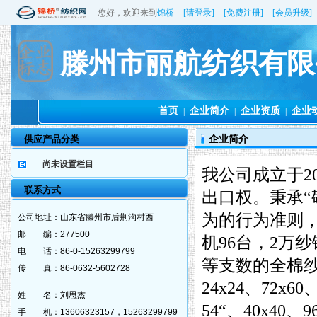
您好，欢迎来到
锦桥
[请登录]
[免费注册]
[会员升级]
滕州市丽航纺织有限
首页
企业简介
企业资质
企业
|
|
|
供应产品分类
企业简介
尚未设置栏目
我公司成立于2
联系方式
出口权。秉承“
为的行为准则，建
公司地址：
山东省滕州市后荆沟村西
邮 编：
277500
机96台，2万纱
电 话：
86-0-15263299799
等支数的全棉
传 真：
86-0632-5602728
24x24、72x60
姓 名：
刘思杰
54“、40x40
手 机：
13606323157，15263299799