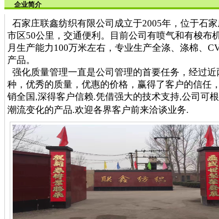
企业简介
石家庄
联鑫
纺织有限公司成立于
200
5
年，位于石家
市区
50
公里，交通便利。目前公司有喷气和有梭布
月生产能力
100
万米左右，专业生产
全涤、涤棉、
C
产品。
强化质量管理一直是公司管理的
首要
任务，经过近
种，优秀的质量，优惠的价格，赢得了客户的信任
销全国
深得客户信赖
凭借强大的技术支持
公司可根
,
.
,
潮流变化的产品
欢迎各界客户前来洽谈业务
.
.