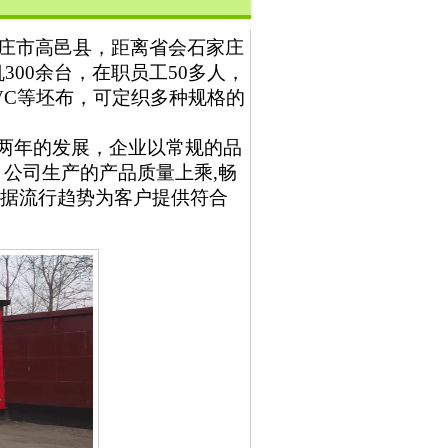
庄市高邑县，距离省会石家庄
机
300
余台，在职员工
50
多人，
VC
等坯布，可定织多种规格的
两年的发展，企业以常规的品
，
公司生产的产品质量上乘
,
畅
据流行趋势为客户提供符合