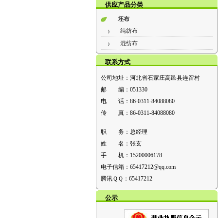
供应产品分类
坯布
纯纺布
混纺布
联系方式
公司地址：
河北省石家庄高邑县连留村
邮 编：
051330
电 话：
86-0311-84088080
传 真：
86-0311-84088080
职 务：
总经理
姓 名：
张玄
手 机：
15200006178
电子信箱：
65417212@qq.com
腾讯ＱＱ：
65417212
公示