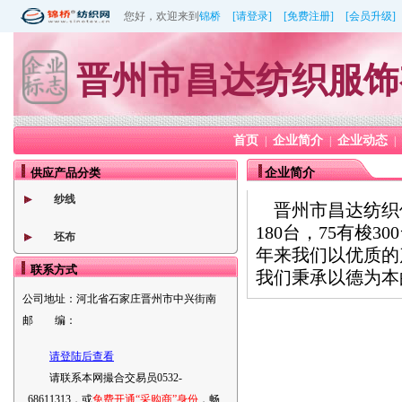
您好，欢迎来到
锦桥
[请登录]
[免费注册]
[会员升级]
晋州市昌达纺织服饰
首页
企业简介
企业动态
|
|
|
供应产品分类
企业简介
纱线
晋州市昌达纺织位
180台，75有梭
坯布
年来我们以优质的
联系方式
我们秉承以德为本
公司地址：
河北省石家庄晋州市中兴街南
邮 编：
请登陆后查看
请联系本网撮合交易员0532-
68611313，或
免费开通“采购商”身份
，畅