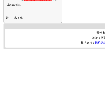
享5大权益。
姓 名：
苑
晋州市
地址：河
技术支持：
锦桥纺