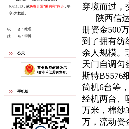
穿境而过，
68611313，或
免费开通“采购商”身份
，畅
享5大权益。
陕西信达纺
册资金500
职 务：
经理
姓 名：
李博
到了拥有纺纱
余人规模。
公示
天门自调匀整
斯特BS57
筒机6台等，
手机版
经机两台、喷
万米，棉纱3
万，流动资金