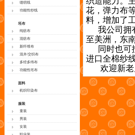
织造能力。
缝纫线
花，弹力布
功能性纱线
料，增加了
坯布
我公司拥有
纯纺布
至美洲，东南
混纺布
新纤维布
同时也可按
混并/交织布
进口全棉纱
多经多纬布
欢迎新老用
功能性坯布
面料
机织印染布
服装
童装
男装
女装
职业装