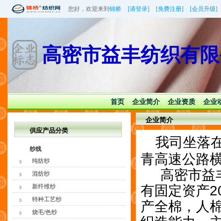
您好，欢迎来到
锦桥
[请登录]
[免费注册]
[会员升级]
高密市益丰纺织有限
首页
企业简介
企业资质
企业
|
|
|
企业简介
供应产品分类
我司坐落
纱线
青高速公路
纯纺纱
高密市益丰
混纺纱
新纤维纱
有固定资产2
特种工艺纱
产全棉，人棉
烧毛/色纱