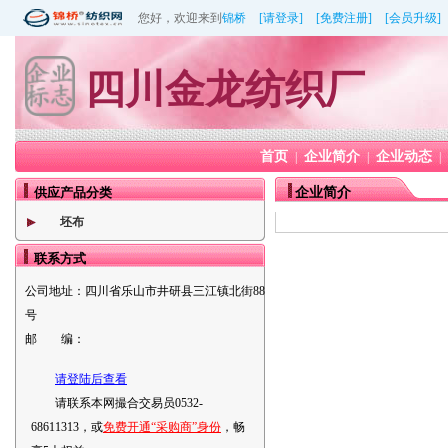
您好，欢迎来到
锦桥
[请登录]
[免费注册]
[会员升级]
四川金龙纺织厂
首页
企业简介
企业动态
|
|
|
供应产品分类
企业简介
坯布
联系方式
公司地址：
四川省乐山市井研县三江镇北街88
号
邮 编：
请登陆后查看
请联系本网撮合交易员0532-
68611313，或
免费开通“采购商”身份
，畅