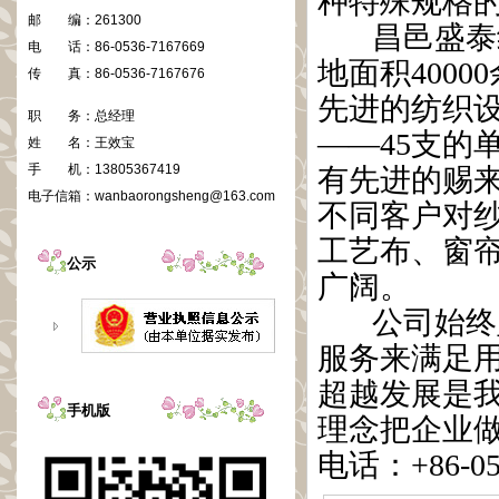
种特殊规格
邮 编：
261300
昌邑盛泰纺
电 话：
86-0536-7167669
地面积4000
传 真：
86-0536-7167676
先进的纺织
职 务：
总经理
——45支的
姓 名：
王效宝
手 机：
13805367419
有先进的赐来
电子信箱：
wanbaorongsheng@163.com
不同客户对
工艺布、窗
公示
广阔。
公司始终坚
服务来满足
超越发展是
手机版
理念把企业
电话：+86-053