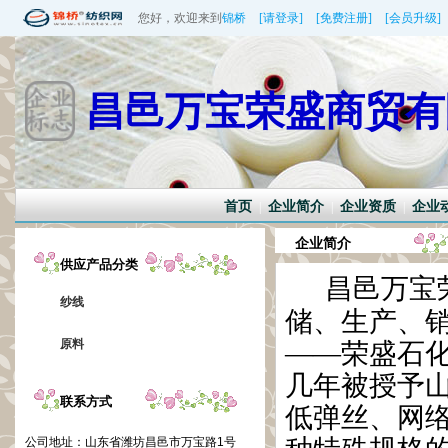
您好，欢迎来到
锦桥
[请登录]
[免费注册]
[会员升级]
昌邑万宝荣盛商贸有
首页
企业简介
企业资质
企业
|
|
|
企业简介
供应产品分类
昌邑万宝
纱线
储、生产、销
原料
——荣盛石化
几年被授予
联系方式
低弹丝、
网络
公司地址：
山东省潍坊昌邑市万宝路1号