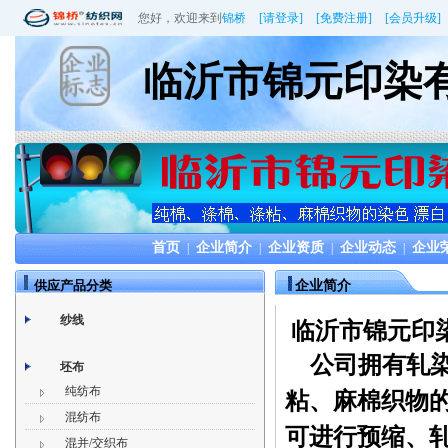
您好，欢迎来到
锦桥
[请登录]
[免费注册]
[会员升级]
临沂市锦元印染
首页
企业简介
企业资质
企业动态
企业
|
|
|
|
供应产品分类
企业简介
纱线
临沂市锦元印
公司拥有轧
坯布
纯纺布
粘、麻棉织物
混纺布
可进行预缩、
混并/交织布