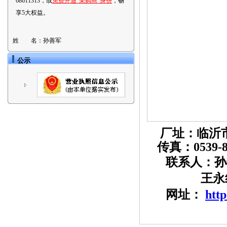
68611313，或
免费开通“采购商”身份
，畅
享5大权益。
姓 名：
孙善军
公示
厂址：临沂
传真：
0539-
联系人：孙
王永
网址：
http