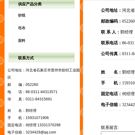
供应产品分类
公司地址：
河北省
纱线
邮政编码：
052260
坯布
联 系 人：
郭经理
面料
联系电话：
86-031
公司传真：
0311-8
联系方式
公司地址：
河北省石家庄市晋州市纺织工业园
姓 名：
郭经理
区
手 机：
159310
邮 编：
052260
电 话：
86-0311-84313571
固定电话：
何经理 1
传 真：
0311-84315691
电子信箱：
32344
姓 名：
郭经理
手 机：
15931071906
固定电话：
何经理 13331370298
联系留言:
电子信箱：
3234429@qq.com