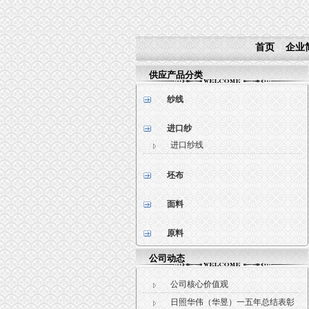
首页
企业
|
供应产品分类
纱线
进口纱
进口纱线
坯布
面料
原料
公司动态
公司核心价值观
日照华伟（华昱）一五年总结表彰