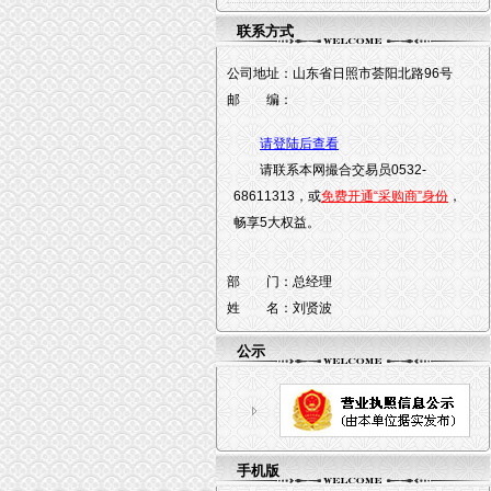
联系方式
公司地址：
山东省日照市荟阳北路96号
邮 编：
请登陆后查看
请联系本网撮合交易员0532-
68611313，或
免费开通“采购商”身份
，
畅享5大权益。
部 门：
总经理
姓 名：
刘贤波
公示
手机版