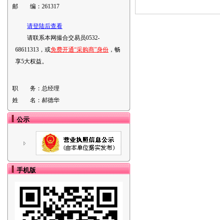
邮 编：
261317
请登陆后查看
请联系本网撮合交易员0532-
68611313，或
免费开通“采购商”身份
，畅
享5大权益。
职 务：
总经理
姓 名：
郝德华
公示
手机版