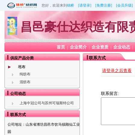
您好，欢迎来到
锦桥
[请登录]
[免费注册]
[会员升级]
昌邑豪仕达织造有限
首页
企业简介
企业资质
企业动态
|
|
|
|
供应产品分类
联系方式
坯布
请登录之后查看
纯纺布
混纺布
公司动态
联系留言:
上海中冠公司与苏州可瑞斯特公司
联系方式
公司地址：
山东省潍坊昌邑市饮马镇顾仙工业
园