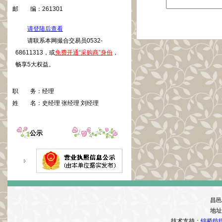
邮 编：
261301
请登陆后查看
请联系本网撮合交易员0532-
68611313，或
免费开通“采购商”身份
，
畅享5大权益。
职 务：
经理
姓 名：
史经理 张经理 刘经理
公示
昌邑
地址
技术支持：
锦桥纺