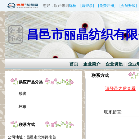
您好，欢迎来到
锦桥
[请登录]
[免费注册]
[会员升级]
昌邑市丽晶纺织有限
首页
企业简介
企业资质
企业
|
|
|
联系方式
供应产品分类
请登录之后查看
纱线
坯布
联系留言:
联系方式
公司地址：
昌邑市北海路南首