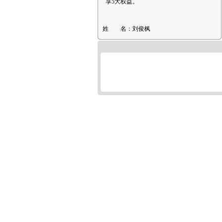
享5大权益。
姓 名：
刘俊枫