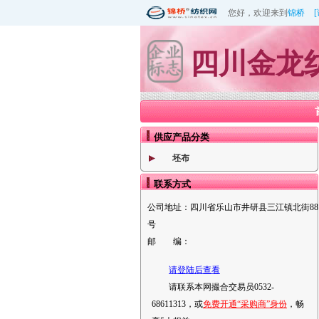
您好，欢迎来到
锦桥
四川金龙
供应产品分类
坯布
联系方式
公司地址：
四川省乐山市井研县三江镇北街88
号
邮 编：
请登陆后查看
请联系本网撮合交易员0532-
68611313，或
免费开通“采购商”身份
，畅