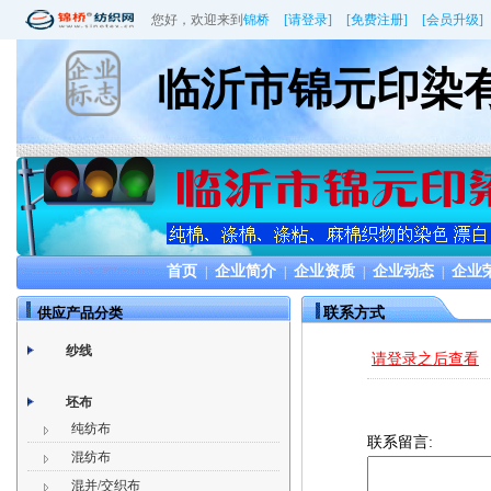
您好，欢迎来到
锦桥
[请登录]
[免费注册]
[会员升级]
临沂市锦元印染
首页
企业简介
企业资质
企业动态
企业
|
|
|
|
供应产品分类
联系方式
纱线
请登录之后查看
坯布
纯纺布
联系留言:
混纺布
混并/交织布