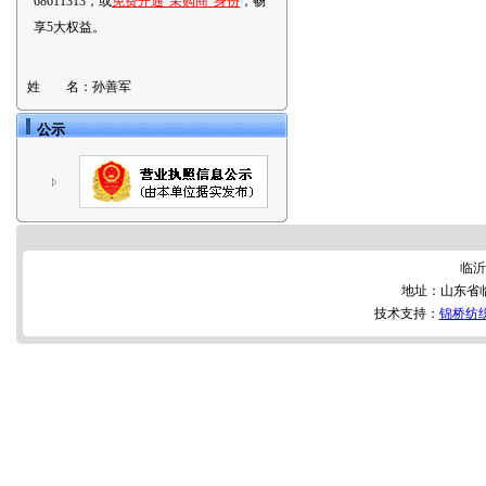
68611313，或
免费开通“采购商”身份
，畅
享5大权益。
姓 名：
孙善军
公示
临沂
地址：山东省
技术支持：
锦桥纺